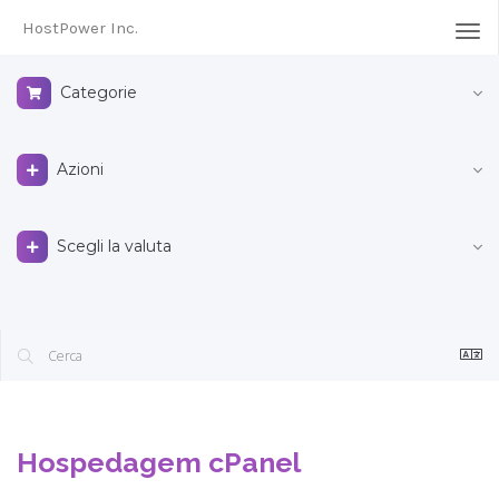
HostPower Inc.
Atti
Nav
Categorie
Azioni
Scegli la valuta
Hospedagem cPanel