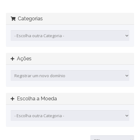
Categorias
Ações
Escolha a Moeda