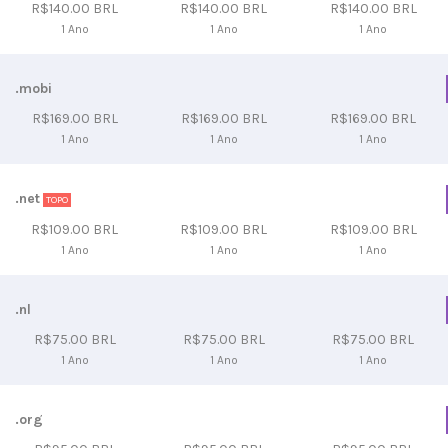
R$140.00 BRL
R$140.00 BRL
R$140.00 BRL
1 Ano
1 Ano
1 Ano
.mobi
R$169.00 BRL
R$169.00 BRL
R$169.00 BRL
1 Ano
1 Ano
1 Ano
.net
TOPO
R$109.00 BRL
R$109.00 BRL
R$109.00 BRL
1 Ano
1 Ano
1 Ano
.nl
R$75.00 BRL
R$75.00 BRL
R$75.00 BRL
1 Ano
1 Ano
1 Ano
.org