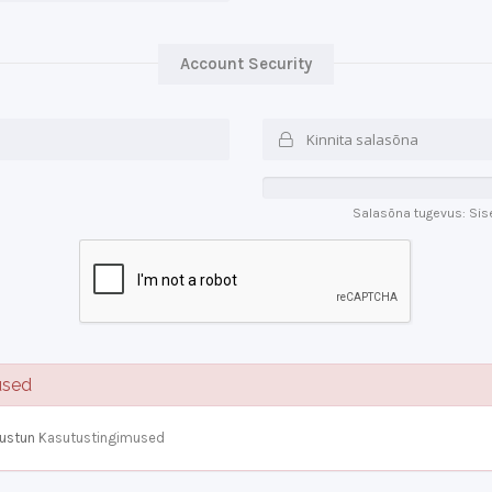
Account Security
Salasõna tugevus: Sis
used
õustun
Kasutustingimused